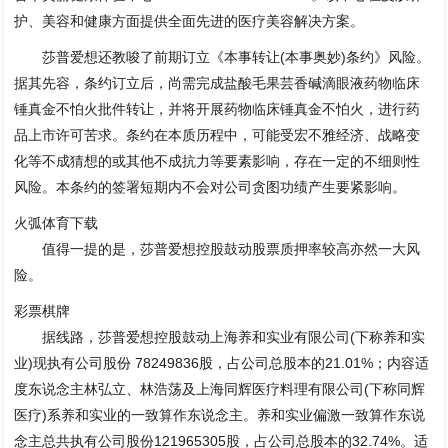
护、美容和健康方面提供全面先进的医疗美容解决方案。
莎普爱想还教唆了前期订立《本事转让(本事奥妙)条约》风险。
据其先容，条约订立后，尚需完成盐酸毛果芸香碱滴眼液药物临床
锤真金不怕火批件转让，并将开展药物临床锤真金不怕火，进行药
品上市许可苦求。条约在本质历程中，可能受宏不雅经济、战略变
化等不成猜想的或其他不成抗力等要素影响，存在一定的不细则性
风险。本条约的签署短期内不会对公司贪图功绩产生要紧影响。
火弧体育下载
值得一提的是，莎普爱想控股鼓动股票质押率较高亦然一大风
险。
彩票棋牌
据线路，莎普爱想控股鼓动上海养和实业有限公司(下称养和实
业)现执有公司股份 78249836股，占公司总股本的21.01%；内容适
度东说念主林弘立、林浩荡及上海同辉医疗料理有限公司(下称同辉
医疗)系养和实业的一致算作东说念主。养和实业偏激一致算作东说
念主总共执有公司股份121965305股，占公司总股本的32.74%。适