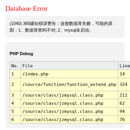
Database Error
(1040) 365建站错误警告：连接数据库失败，可能的原
因：1、数据库密码不对; 2、mysql未启动。
PHP Debug
No.
File
Line
1
/index.php
14
2
/source/function/function_extend.php
324
3
/source/class/jzmysql.class.php
211
4
/source/class/jzmysql.class.php
62
5
/source/class/jzmysql.class.php
94
6
/source/class/jzmysql.class.php
76