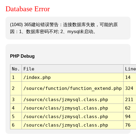
Database Error
(1040) 365建站错误警告：连接数据库失败，可能的原
因：1、数据库密码不对; 2、mysql未启动。
PHP Debug
No.
File
Line
1
/index.php
14
2
/source/function/function_extend.php
324
3
/source/class/jzmysql.class.php
211
4
/source/class/jzmysql.class.php
62
5
/source/class/jzmysql.class.php
94
6
/source/class/jzmysql.class.php
76