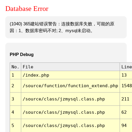
Database Error
(1040) 365建站错误警告：连接数据库失败，可能的原
因：1、数据库密码不对; 2、mysql未启动。
PHP Debug
No.
File
Line
1
/index.php
13
2
/source/function/function_extend.php
1548
3
/source/class/jzmysql.class.php
211
4
/source/class/jzmysql.class.php
62
5
/source/class/jzmysql.class.php
94