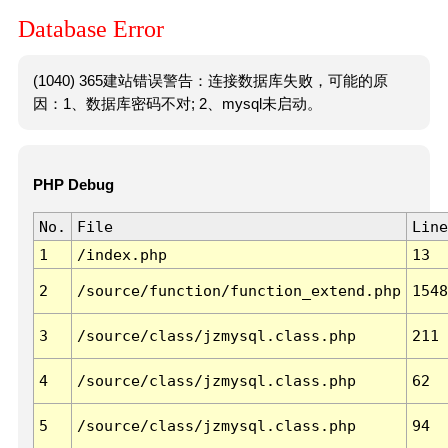
Database Error
(1040) 365建站错误警告：连接数据库失败，可能的原
因：1、数据库密码不对; 2、mysql未启动。
PHP Debug
No.
File
Line
1
/index.php
13
2
/source/function/function_extend.php
1548
3
/source/class/jzmysql.class.php
211
4
/source/class/jzmysql.class.php
62
5
/source/class/jzmysql.class.php
94