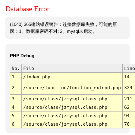
Database Error
(1040) 365建站错误警告：连接数据库失败，可能的原
因：1、数据库密码不对; 2、mysql未启动。
PHP Debug
No.
File
Line
1
/index.php
14
2
/source/function/function_extend.php
324
3
/source/class/jzmysql.class.php
211
4
/source/class/jzmysql.class.php
62
5
/source/class/jzmysql.class.php
94
6
/source/class/jzmysql.class.php
76