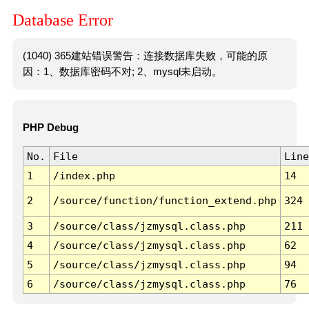
Database Error
(1040) 365建站错误警告：连接数据库失败，可能的原
因：1、数据库密码不对; 2、mysql未启动。
PHP Debug
No.
File
Line
1
/index.php
14
2
/source/function/function_extend.php
324
3
/source/class/jzmysql.class.php
211
4
/source/class/jzmysql.class.php
62
5
/source/class/jzmysql.class.php
94
6
/source/class/jzmysql.class.php
76