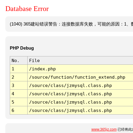
Database Error
(1040) 365建站错误警告：连接数据库失败，可能的原因：1、数
PHP Debug
No.
File
1
/index.php
2
/source/function/function_extend.php
3
/source/class/jzmysql.class.php
4
/source/class/jzmysql.class.php
5
/source/class/jzmysql.class.php
6
/source/class/jzmysql.class.php
www.365jz.com
已经将此