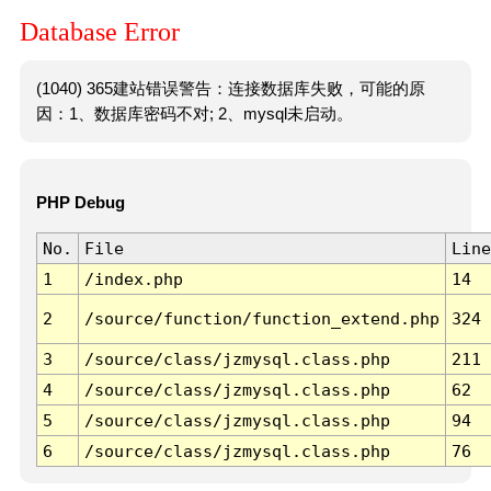
Database Error
(1040) 365建站错误警告：连接数据库失败，可能的原
因：1、数据库密码不对; 2、mysql未启动。
PHP Debug
No.
File
Line
1
/index.php
14
2
/source/function/function_extend.php
324
3
/source/class/jzmysql.class.php
211
4
/source/class/jzmysql.class.php
62
5
/source/class/jzmysql.class.php
94
6
/source/class/jzmysql.class.php
76