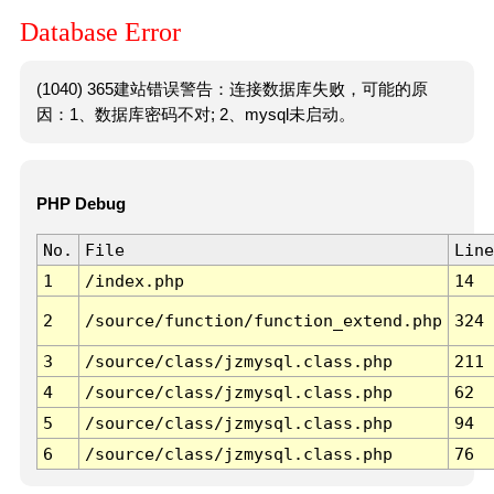
Database Error
(1040) 365建站错误警告：连接数据库失败，可能的原
因：1、数据库密码不对; 2、mysql未启动。
PHP Debug
No.
File
Line
1
/index.php
14
2
/source/function/function_extend.php
324
3
/source/class/jzmysql.class.php
211
4
/source/class/jzmysql.class.php
62
5
/source/class/jzmysql.class.php
94
6
/source/class/jzmysql.class.php
76