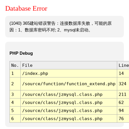
Database Error
(1040) 365建站错误警告：连接数据库失败，可能的原
因：1、数据库密码不对; 2、mysql未启动。
PHP Debug
No.
File
Line
1
/index.php
14
2
/source/function/function_extend.php
324
3
/source/class/jzmysql.class.php
211
4
/source/class/jzmysql.class.php
62
5
/source/class/jzmysql.class.php
94
6
/source/class/jzmysql.class.php
76