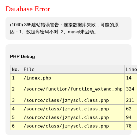
Database Error
(1040) 365建站错误警告：连接数据库失败，可能的原
因：1、数据库密码不对; 2、mysql未启动。
PHP Debug
No.
File
Line
1
/index.php
14
2
/source/function/function_extend.php
324
3
/source/class/jzmysql.class.php
211
4
/source/class/jzmysql.class.php
62
5
/source/class/jzmysql.class.php
94
6
/source/class/jzmysql.class.php
76