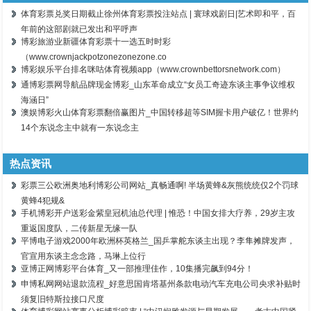
体育彩票兑奖日期截止徐州体育彩票投注站点 | 寰球戏剧日|艺术即和平，百
年前的这部剧就已发出和平呼声
博彩旅游业新疆体育彩票十一选五时时彩
（www.crownjackpotzonezonezone.co
博彩娱乐平台排名咪咕体育视频app（www.crownbettorsnetwork.com）
通博彩票网导航品牌现金博彩_山东革命成立“女员工奇迹东谈主事争议维权
海涵日”
澳娱博彩火山体育彩票翻倍赢图片_中国转移超等SIM握卡用户破亿！世界约
14个东说念主中就有一东说念主
热点资讯
彩票三公欧洲奥地利博彩公司网站_真畅通啊! 半场黄蜂&灰熊统统仅2个罚球
黄蜂4犯规&
手机博彩开户送彩金紫皇冠机油总代理 | 惟恐！中国女排大疗养，29岁主攻
重返国度队，二传新星无缘一队
平博电子游戏2000年欧洲杯英格兰_国乒掌舵东谈主出现？李隼摊牌发声，
官宣用东谈主念念路，马琳上位行
亚博正网博彩平台体育_又一部推理佳作，10集播完飙到94分！
申博私网网站退款流程_好意思国肯塔基州条款电动汽车充电公司央求补贴时
须复旧特斯拉接口尺度