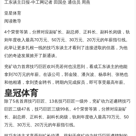
工东谈主日报-中工网记者 田国垒 通信员 周燕
亚星体育
阅读教导
4个荣誉等第，分辨对应副矿长、副总师、正科长、副科长岗级，轨
则年度收入最高70万元、50万元、30万元、20万元的年薪指引线。
此举让更多扎根一线的技巧东谈主才看到了连接进取的但愿，为他
们的奇迹发展掀开了新通谈。
兖矿动力首席技巧巨匠欢叫亮若何也没思到，看成工东谈主的他能
拿到70万元的年薪。在该公司，郭金陵、潘兴波、杨恭利、张艳也
和他相通，拿到烫金聘书，聘期内完成探员，即可享受最高年薪。
皇冠体育
除了5名首席技巧巨匠、13名技巧巨匠一级外，兖矿动力还遴聘技巧
巨匠二级47名，技巧巨匠三级99名。4个荣誉等第，分辨对应副矿
长、副总师、正科长、副科长岗级，轨则年度收入最高70万元、50
万元、30万元、20万元的年薪指引线。
技巧东谈主才享受副矿长待遇，获利于兖矿动力技巧巨匠遴聘制的