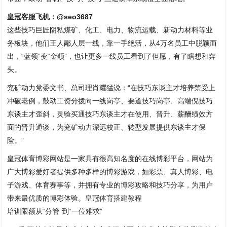
皇冠客服飞机：@seo3687
这些技巧巨匠阴私煤矿、化工、电力、物流运载、新动力材料等业
务板块，他们王人鄙人层一线，靠一手绝活，从4万名员工中脱颖而
出，“蓝领”变“金领”，也让更多一线员工看到了但愿，有了瞎想和奔
头。
兖矿动力党委文书、总司理肖耀猛说：“在技巧东谈主才培养禁受上
冲破老例，鼓动工资分拨向一线岗亭、要道技巧岗亭、高端倪技巧
东谈主才歪斜，灵验买通技巧东谈主才在使用、晋升、薪酬绩效方
面的晋升通谈，为兖矿动力深远校正、转型发展提供东谈主才保
险。”
皇冠体育博彩网站是一家具有很高知名度的在线博彩平台，网站为
广大博彩爱好者提供多种多样的博彩游戏，如彩票、真人博彩、电
子游戏、体育赛事等，并拥有专业的博彩攻略和技巧分享，为用户
带来最优质的博彩体验。
皇冠体育搭建教程
培训限额从“分管”到“一位难求”