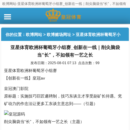
欧博网站-亚星体育欧洲杯葡萄牙小组赛_创新在一线｜削尖脑袋当“长”，不如领有
一艺之长
你的位置：
欧博网站
>
欧博赌场网址
> 亚星体育欧洲杯葡萄牙小
亚星体育欧洲杯葡萄牙小组赛_创新在一线｜削尖脑袋
组赛_创新在一线｜削尖脑袋当“长”，不如领有一艺之长
当“长”，不如领有一艺之长
发布日期：2025-08-01 07:13 点击次数：99
亚星体育欧洲杯葡萄牙小组赛
【创新在一线】皇冠av
皇冠澳门影院
原标题：实施技巧巨匠遴聘制，技巧东谈主才享受副矿长待遇。兖
矿动力的作念法让更多工东谈主意志到——（引题）
削尖脑袋当“长”，不如领有一艺之长（主题）