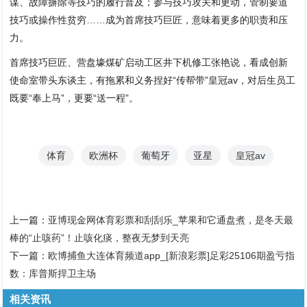
谋、故障摒除等技巧的履行普及；参与技巧攻关和更动，管制要道
技巧或操作性贫穷……成为首席技巧巨匠，意味着更多的职责和压
力。
首席技巧巨匠、营盘壕煤矿启动工区井下机修工张艳说，看成创新
使命室带头东谈主，有拖累和义务捏好“传帮带”皇冠av，对后生员工
既要“奉上马”，更要“送一程”。
体育
欧洲杯
葡萄牙
亚星
皇冠av
上一篇：
亚博现金网体育彩票和刮刮乐_苹果和它通盘煮，是冬天最
棒的“止咳药”！止咳化痰，整夜无梦到天亮
下一篇：
欧博捕鱼大连体育频道app_[新浪彩票]足彩25106期盈亏指
数：库普斯捍卫主场
相关资讯