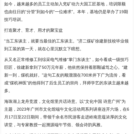
如今，越来越多的员工主动加入兖矿动力大国工匠基地，培训限额
也由往日的“分管”到如今的“一位难求”。本年，基地仍是举办了19期
技巧培训。
打造聚才、育才、用才的聚宝盆
“当工东谈主，就要当最佳的工东谈主。”济二煤矿徐建新技校毕业领
到工装的第一天，就在心里沉默立下瞎想。
从又名正常维修工到综采电气维修“掌门东谈主”，如今看成一级技巧
巨匠，徐建新拿到了50万元年薪，他依然保持着那颗诚笃之心。“建
新一到，煤机就好。”这句工友的顺溜溜在700米井下广为流传，看
成“煤机神医”的他得到了后生员工的崇尚，拜师学艺的东谈主越来越
多。
海珠湖上龙舟竞渡，文化馆里共话诗意。以“文化中国 诗意广州”为
主题，2023年广州市文化馆端午文化活动周系列讲座连开六场，在6
月17日至22日期间，带领千余名市民游客走进岭南意蕴浓厚的文化
讲堂，与专家教授一起溯源端午节俗、领会诗韵风雅。