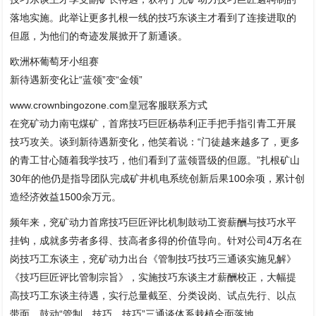
落地实施。此举让更多扎根一线的技巧东谈主才看到了连接进取的
但愿，为他们的奇迹发展掀开了新通谈。
欧洲杯葡萄牙小组赛
新待遇新变化让“蓝领”变“金领”
www.crownbingozone.com皇冠客服联系方式
在兖矿动力南屯煤矿，首席技巧巨匠杨恭利正手把手指引青工开展
技巧攻关。谈到新待遇新变化，他笑着说：“门徒越来越多了，更多
的青工甘心随着我学技巧，他们看到了蓝领晋级的但愿。”扎根矿山
30年的他仍是指导团队完成矿井机电系统创新后果100余项，累计创
造经济效益1500余万元。
频年来，兖矿动力首席技巧巨匠评比机制鼓动工资薪酬与技巧水平
挂钩，成就多劳者多得、技高者多得的价值导向。针对公司4万名在
岗技巧工东谈主，兖矿动力出台《管制技巧技巧三通谈实施见解》
《技巧巨匠评比管制宗旨》，实施技巧东谈主才薪酬校正，大幅提
高技巧工东谈主待遇，实行总量截至、分类设岗、试点先行、以点
带面，鼓动“管制、技巧、技巧”三通谈体系栽植全面落地。