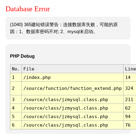
Database Error
(1040) 365建站错误警告：连接数据库失败，可能的原
因：1、数据库密码不对; 2、mysql未启动。
PHP Debug
No.
File
Line
1
/index.php
14
2
/source/function/function_extend.php
324
3
/source/class/jzmysql.class.php
211
4
/source/class/jzmysql.class.php
62
5
/source/class/jzmysql.class.php
94
6
/source/class/jzmysql.class.php
76