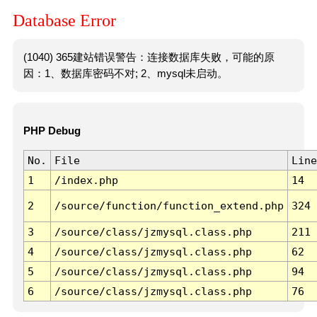
Database Error
(1040) 365建站错误警告：连接数据库失败，可能的原
因：1、数据库密码不对; 2、mysql未启动。
PHP Debug
No.
File
Line
1
/index.php
14
2
/source/function/function_extend.php
324
3
/source/class/jzmysql.class.php
211
4
/source/class/jzmysql.class.php
62
5
/source/class/jzmysql.class.php
94
6
/source/class/jzmysql.class.php
76