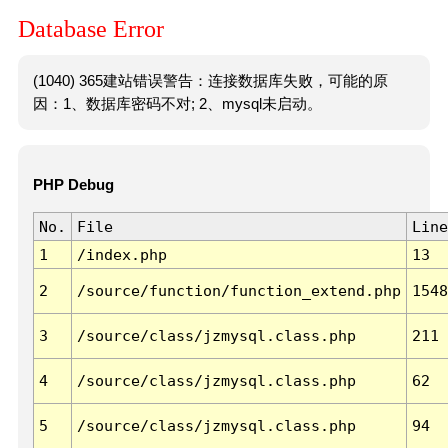
Database Error
(1040) 365建站错误警告：连接数据库失败，可能的原
因：1、数据库密码不对; 2、mysql未启动。
PHP Debug
No.
File
Line
1
/index.php
13
2
/source/function/function_extend.php
1548
3
/source/class/jzmysql.class.php
211
4
/source/class/jzmysql.class.php
62
5
/source/class/jzmysql.class.php
94