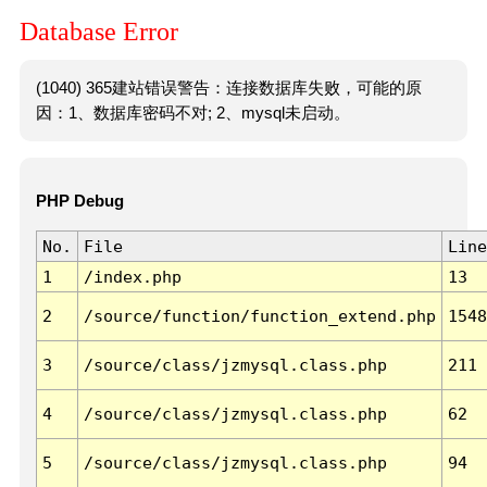
Database Error
(1040) 365建站错误警告：连接数据库失败，可能的原
因：1、数据库密码不对; 2、mysql未启动。
PHP Debug
No.
File
Line
1
/index.php
13
2
/source/function/function_extend.php
1548
3
/source/class/jzmysql.class.php
211
4
/source/class/jzmysql.class.php
62
5
/source/class/jzmysql.class.php
94