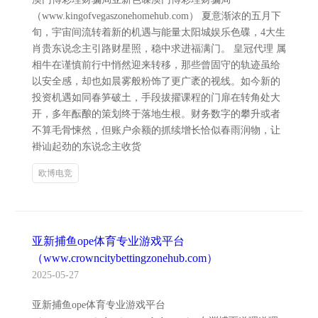
（www.kingofvegaszonehomehub.com） 夏意渐浓的五月下
旬，宇宙间流转着新的机遇与能量太阳城娱乐色碟，4大生
肖贵东说念主引路财星照，稳中求进福满门。 皇冠代理 属
相牛在谨慎前行中悄然迎来转移，那些曾固守的轨迹虽给
以安全感，却也如晨雾般粉饰了更广袤的视线。如今新的
投资机遇如同春笋破土，手段拔擢课程的门扉在转角处大
开，多年酝酿的策划终于落地生根。财务数字的攀升或者
不算毛骨悚然，但账户余额的抓续增长恰似春雨润物，让
褂讪起劲的东说念主收货
欧博电竞
亚新捕鱼ope体育专业游戏平台
（www.crowncitybettingzonehub.com）
2025-05-27
亚新捕鱼ope体育专业游戏平台