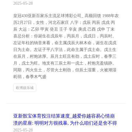
2025-05-28
皇冠430亚新百家乐主流足球博彩公司_ 高额回馈 1988年农
历2月27日，女性，河北石家庄 八字：戊辰 丙辰 戊戌 丙
辰 大运：乙卯 甲寅 癸丑 壬子 辛亥 庚戌 己酉 戊申 丁未
喜忌分析：你诞生在戊辰年，丙辰月，戊戌日，丙辰时。
左证年柱的纳音来看，命主属戊辰大林木命，诞生在戊戌
日为土命。左证子平八字法，此命主属于戊土命。戊土生
在辰月，村炮浓厚。辰月土旺且有劲，戊土应时，春季三
月，戊土为旺。地支有三辰土和一戌土，村炮充盈镇静。
同期，丙火生土，尽管火土刚劲，但辰土湿重，火被潮湿
耗弱，春季木气盛
欧博娱乐城
亚新骰宝体育投注结算速度_越爱你越容易心情崩
溃的星座: 明明对方很残暴, 为什么咱们还是舍不得
2025-05-28