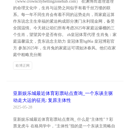
（www.crowncitybettingzonehub.com） 在渊博而道理道理
的命理文化中，生肖与运势之间似乎有着千丝万缕的联
系。每一年不同生肖会有着不同的运势走向，而家庭运算
作东说念主生幸福的紧迫构成部分澳门永利现金网，备受
全国温情。今天就让咱们所有考虑2025年家庭运爆棚的三
个生肖，望望其中是否有你。 zh皇冠体育代理 生肖兔：家
庭温馨温文，贵东说念主助力 皇冠体育hg86a 皇冠博彩官
方 参加2025年，生肖兔的家庭运可谓如沐春风。他们在家
庭中粗略充分阐
欧博正网
亚新娱乐城最近体育彩票站点查询_一个东谈主驱
动走大运的征兆: 复原主体性
2025-05-28
亚新娱乐城最近体育彩票站点查询_ 什么是“主体性”？彩
票龙虎斗 在格局学中，“主体性”指的是一个东谈主简略自