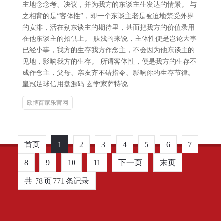
主地念念考、决议，并为我方的东谈主生发达的情景。 与
之相背的是“客体性”，即一个东谈主老是被迫地禁受外界
的安排，活在别东谈主的期待里，甚而把我方的价值录用
在他东谈主的招供上。 肤浅的来说，主体性便是岂论大事
已经小事，我方的生存我方作念主，不会因为他东谈主的
见地，影响我方的生存。 所谓客体性，便是我方的生存不
成作念主，父母、亲友齐不错指令、影响你的生存节律。
皇冠足球信用盘源码 玄学家萨特说
欧博百家乐官网
首页
1
2
3
4
5
6
7
8
9
10
11
下一页
末页
共
78
页
771
条记录