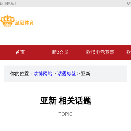
欧
欧博网站！
首页
新2会员
欧博电竞赛事
欧
欧博娱乐城注册
欧博登录网址
你的位置：
欧博网站
>
话题标签
> 亚新
亚新 相关话题
TOPIC