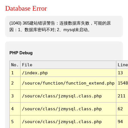
Database Error
(1040) 365建站错误警告：连接数据库失败，可能的原
因：1、数据库密码不对; 2、mysql未启动。
PHP Debug
No.
File
Line
1
/index.php
13
2
/source/function/function_extend.php
1548
3
/source/class/jzmysql.class.php
211
4
/source/class/jzmysql.class.php
62
5
/source/class/jzmysql.class.php
94