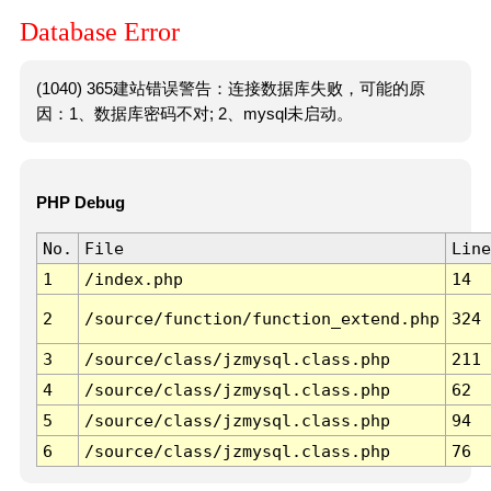
Database Error
(1040) 365建站错误警告：连接数据库失败，可能的原
因：1、数据库密码不对; 2、mysql未启动。
PHP Debug
No.
File
Line
1
/index.php
14
2
/source/function/function_extend.php
324
3
/source/class/jzmysql.class.php
211
4
/source/class/jzmysql.class.php
62
5
/source/class/jzmysql.class.php
94
6
/source/class/jzmysql.class.php
76