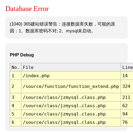
Database Error
(1040) 365建站错误警告：连接数据库失败，可能的原
因：1、数据库密码不对; 2、mysql未启动。
PHP Debug
No.
File
Line
1
/index.php
14
2
/source/function/function_extend.php
324
3
/source/class/jzmysql.class.php
211
4
/source/class/jzmysql.class.php
62
5
/source/class/jzmysql.class.php
94
6
/source/class/jzmysql.class.php
76