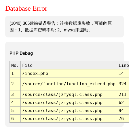
Database Error
(1040) 365建站错误警告：连接数据库失败，可能的原
因：1、数据库密码不对; 2、mysql未启动。
PHP Debug
No.
File
Line
1
/index.php
14
2
/source/function/function_extend.php
324
3
/source/class/jzmysql.class.php
211
4
/source/class/jzmysql.class.php
62
5
/source/class/jzmysql.class.php
94
6
/source/class/jzmysql.class.php
76