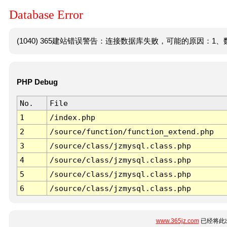
Database Error
(1040) 365建站错误警告：连接数据库失败，可能的原因：1、数
PHP Debug
No.
File
1
/index.php
2
/source/function/function_extend.php
3
/source/class/jzmysql.class.php
4
/source/class/jzmysql.class.php
5
/source/class/jzmysql.class.php
6
/source/class/jzmysql.class.php
www.365jz.com
已经将此