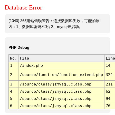
Database Error
(1040) 365建站错误警告：连接数据库失败，可能的原
因：1、数据库密码不对; 2、mysql未启动。
PHP Debug
No.
File
Line
1
/index.php
14
2
/source/function/function_extend.php
324
3
/source/class/jzmysql.class.php
211
4
/source/class/jzmysql.class.php
62
5
/source/class/jzmysql.class.php
94
6
/source/class/jzmysql.class.php
76