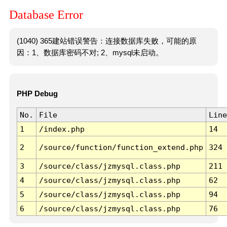
Database Error
(1040) 365建站错误警告：连接数据库失败，可能的原
因：1、数据库密码不对; 2、mysql未启动。
PHP Debug
No.
File
Line
1
/index.php
14
2
/source/function/function_extend.php
324
3
/source/class/jzmysql.class.php
211
4
/source/class/jzmysql.class.php
62
5
/source/class/jzmysql.class.php
94
6
/source/class/jzmysql.class.php
76