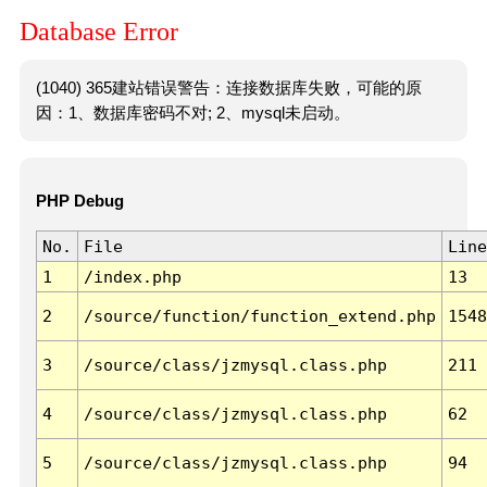
Database Error
(1040) 365建站错误警告：连接数据库失败，可能的原
因：1、数据库密码不对; 2、mysql未启动。
PHP Debug
No.
File
Line
1
/index.php
13
2
/source/function/function_extend.php
1548
3
/source/class/jzmysql.class.php
211
4
/source/class/jzmysql.class.php
62
5
/source/class/jzmysql.class.php
94