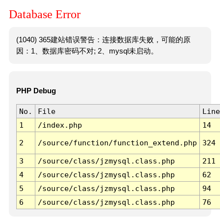
Database Error
(1040) 365建站错误警告：连接数据库失败，可能的原
因：1、数据库密码不对; 2、mysql未启动。
PHP Debug
No.
File
Line
1
/index.php
14
2
/source/function/function_extend.php
324
3
/source/class/jzmysql.class.php
211
4
/source/class/jzmysql.class.php
62
5
/source/class/jzmysql.class.php
94
6
/source/class/jzmysql.class.php
76