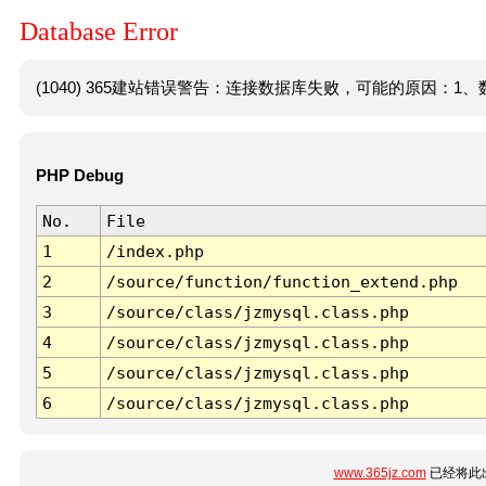
Database Error
(1040) 365建站错误警告：连接数据库失败，可能的原因：1、数
PHP Debug
No.
File
1
/index.php
2
/source/function/function_extend.php
3
/source/class/jzmysql.class.php
4
/source/class/jzmysql.class.php
5
/source/class/jzmysql.class.php
6
/source/class/jzmysql.class.php
www.365jz.com
已经将此