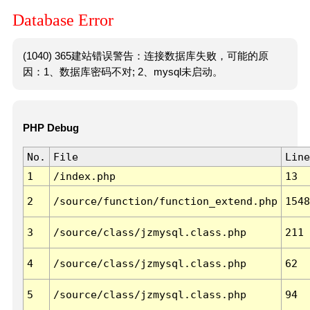
Database Error
(1040) 365建站错误警告：连接数据库失败，可能的原
因：1、数据库密码不对; 2、mysql未启动。
PHP Debug
No.
File
Line
1
/index.php
13
2
/source/function/function_extend.php
1548
3
/source/class/jzmysql.class.php
211
4
/source/class/jzmysql.class.php
62
5
/source/class/jzmysql.class.php
94