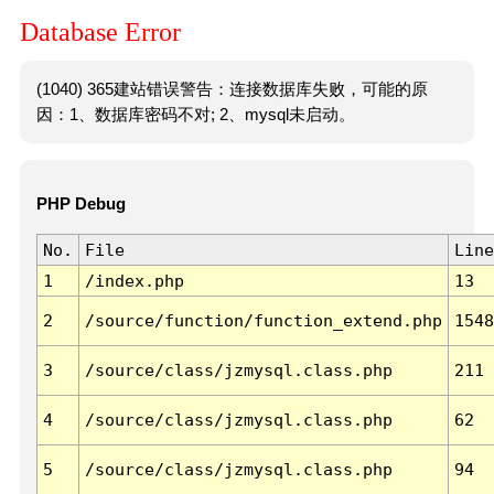
Database Error
(1040) 365建站错误警告：连接数据库失败，可能的原
因：1、数据库密码不对; 2、mysql未启动。
PHP Debug
No.
File
Line
1
/index.php
13
2
/source/function/function_extend.php
1548
3
/source/class/jzmysql.class.php
211
4
/source/class/jzmysql.class.php
62
5
/source/class/jzmysql.class.php
94