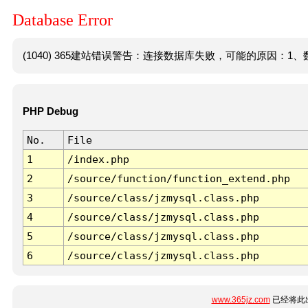
Database Error
(1040) 365建站错误警告：连接数据库失败，可能的原因：1、数
PHP Debug
No.
File
1
/index.php
2
/source/function/function_extend.php
3
/source/class/jzmysql.class.php
4
/source/class/jzmysql.class.php
5
/source/class/jzmysql.class.php
6
/source/class/jzmysql.class.php
www.365jz.com
已经将此