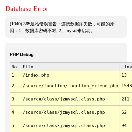
Database Error
(1040) 365建站错误警告：连接数据库失败，可能的原
因：1、数据库密码不对; 2、mysql未启动。
PHP Debug
No.
File
Line
1
/index.php
13
2
/source/function/function_extend.php
1548
3
/source/class/jzmysql.class.php
211
4
/source/class/jzmysql.class.php
62
5
/source/class/jzmysql.class.php
94