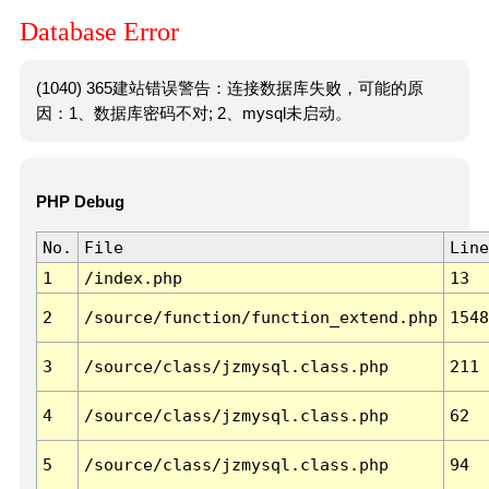
Database Error
(1040) 365建站错误警告：连接数据库失败，可能的原
因：1、数据库密码不对; 2、mysql未启动。
PHP Debug
No.
File
Line
1
/index.php
13
2
/source/function/function_extend.php
1548
3
/source/class/jzmysql.class.php
211
4
/source/class/jzmysql.class.php
62
5
/source/class/jzmysql.class.php
94