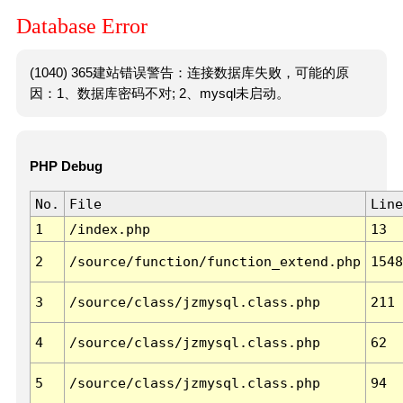
Database Error
(1040) 365建站错误警告：连接数据库失败，可能的原
因：1、数据库密码不对; 2、mysql未启动。
PHP Debug
No.
File
Line
1
/index.php
13
2
/source/function/function_extend.php
1548
3
/source/class/jzmysql.class.php
211
4
/source/class/jzmysql.class.php
62
5
/source/class/jzmysql.class.php
94