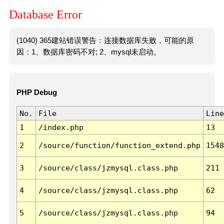
Database Error
(1040) 365建站错误警告：连接数据库失败，可能的原
因：1、数据库密码不对; 2、mysql未启动。
PHP Debug
No.
File
Line
1
/index.php
13
2
/source/function/function_extend.php
1548
3
/source/class/jzmysql.class.php
211
4
/source/class/jzmysql.class.php
62
5
/source/class/jzmysql.class.php
94